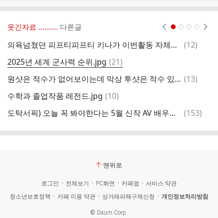
웃긴자료 ‥‥‥‥..
다른글
현재페이지 1
2
3
4
댓
의욕넘쳤던 피프티피프티 키나가 이번활동 자체을 통으로 쉬고 있는 이유.txt
(
12
)
글
댓
2025년 세계 군사력 순위.jpg
(
21
)
글
댓
원샷은 적수가 없어보이는데 막상 투샷은 적수 있는 연예인
(
13
)
사
글
댓
수학과 졸업작품 레전드.jpg
(
10
)
제
글
댓
도탁서픽) 오늘 꼭 봐야한다는 5월 신작 AV 배우들ㄷㄷㄷㄷ
(
153
)
글
맨위로
로그인
전체보기
PC화면
카페앱
서비스 약관
청소년보호정책
카페 이용 약관
상거래피해구제신청
개인정보처리방침
©
Daum Corp.