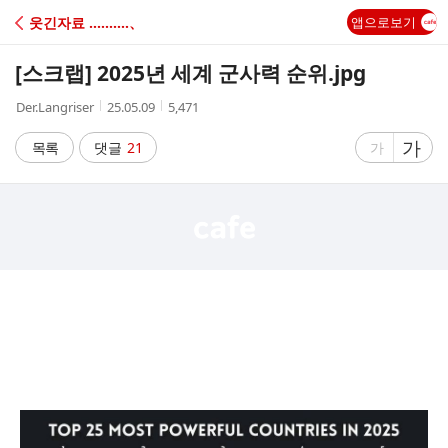
C
웃긴자료 ‥‥‥‥‥、
앱으로보기
A
[스크랩]
2025년 세계 군사력 순위.jpg
F
작
작
조
Der.Langriser
25.05.09
5,471
성
성
회
E
자
시
수
글
가
글
목록
댓글
21
가
간
자
자
크
크
기
기
크
작
게
게