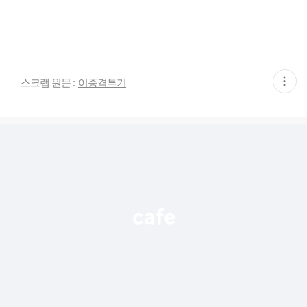
현
스크랩 원문 :
이종격투기
재
게
시
글
추
가
기
능
열
기