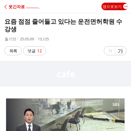
C
웃긴자료 ‥‥‥‥‥、
앱으로보기
A
요즘 점점 줄어들고 있다는 운전면허학원 수
F
강생
작
작
조
둘기얏
25.05.09
13,125
E
성
성
회
자
시
수
글
가
글
목록
댓글
12
가
간
자
자
크
크
기
기
크
작
게
게