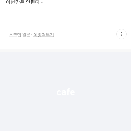
이번만은 안된다~
현
스크랩 원문 :
이종격투기
재
게
시
글
추
가
기
능
열
기