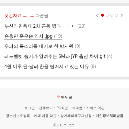
웃긴자료 ‥‥‥‥..
다른글
현재페이지 1
2
3
4
댓
부산라면축제 2차 근황 떴다 ㄷㄷㄷ
(
23
)
개
글
댓
손흥민 준우승 역사 .jpg
(
19
)
고
글
댓
우파의 목소리를 내기로 한 박지원
(
9
)
여
글
댓
레드벨벳 슬기가 알려주는 SM과 JYP 춤선 차이.gif
(
4
)
"
글
댓
4월 이후 원-달러 환율 떨어지고 있는 이유
(
8
)
믿
글
맨위로
로그인
전체보기
PC화면
카페앱
서비스 약관
청소년보호정책
카페 이용 약관
상거래피해구제신청
개인정보처리방침
©
Daum Corp.