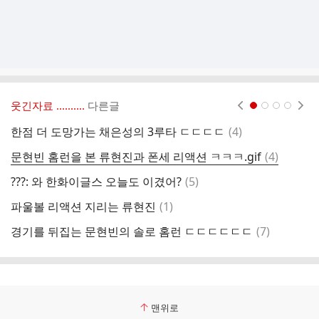
웃긴자료 ‥‥‥‥..
다른글
현재페이지 1
2
3
4
댓
한점 더 도망가는 채은성의 3루타 ㄷㄷㄷㄷ
(
4
)
글
댓
문현빈 홈런을 본 류현진과 폰세 리액션 ㅋㅋㅋ.gif
(
4
)
[
글
댓
???: 와 한화이글스 오늘도 이겼어?
(
5
)
간
글
댓
파울볼 리액션 지리는 류현진
(
1
)
치
글
댓
경기를 뒤집는 문현빈의 솔로 홈런 ㄷㄷㄷㄷㄷㄷ
(
7
)
3
글
맨위로