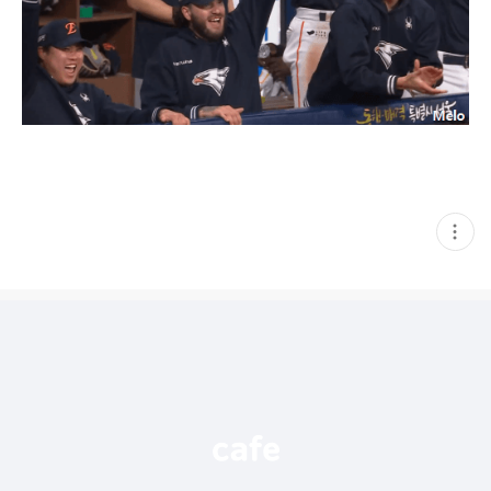
현
재
게
시
글
추
가
기
능
열
기