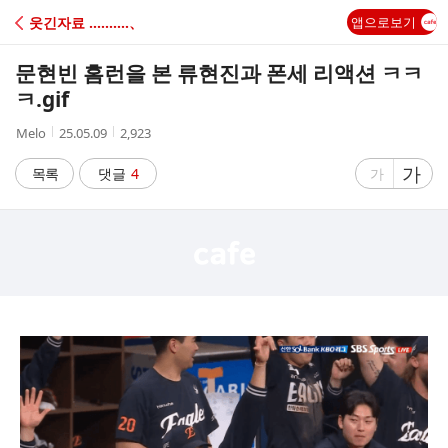
C
웃긴자료 ‥‥‥‥‥、
앱으로보기
A
문현빈 홈런을 본 류현진과 폰세 리액션 ㅋㅋ
F
ㅋ.gif
작
작
조
Melo
25.05.09
2,923
E
성
성
회
자
시
수
글
가
글
목록
댓글
4
가
간
자
자
크
크
기
기
크
작
게
게