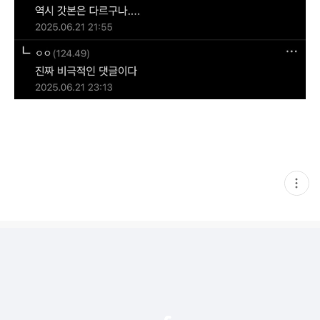
현
재
게
시
글
추
가
기
능
열
기