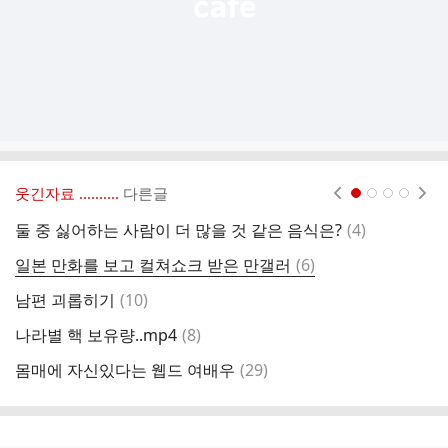
웃긴자료 ‥‥‥‥..
다른글
현재페이지 1
2
3
4
댓
둘 중 싫어하는 사람이 더 많을 것 같은 음식은?
(
4
)
진
글
댓
일본 만화를 보고 컬쳐쇼크 받은 만갤러
(
6
)
사
글
댓
남편 괴롭히기
(
10
)
츄
글
댓
나라별 핵 보유량..mp4
(
8
)
고
글
댓
몸매에 자신있다는 웹드 여배우
(
29
)
카
글