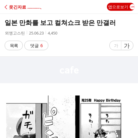
C
웃긴자료 ‥‥‥‥‥、
앱으로보기
A
일본 만화를 보고 컬쳐쇼크 받은 만갤러
F
작
작
조
뫼엥고스틴
25.06.23
4,450
성
성
회
E
자
시
수
글
가
글
목록
댓글
6
가
간
자
자
크
크
기
기
크
작
게
게