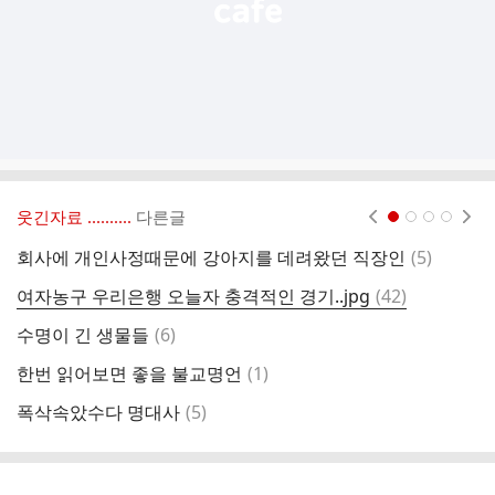
웃긴자료 ‥‥‥‥..
다른글
현재페이지 1
2
3
4
댓
회사에 개인사정때문에 강아지를 데려왔던 직장인
(
5
)
글
댓
여자농구 우리은행 오늘자 충격적인 경기..jpg
(
42
)
나
글
댓
수명이 긴 생물들
(
6
)
제
글
댓
한번 읽어보면 좋을 불교명언
(
1
)
라
글
댓
폭삭속았수다 명대사
(
5
)
진
글