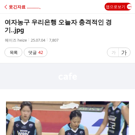
C
웃긴자료 ‥‥‥‥‥、
앱으로보기
A
여자농구 우리은행 오늘자 충격적인 경
F
기..jpg
작
작
조
헤이즈 heize
25.07.04
7,807
E
성
성
회
자
시
수
글
가
글
목록
댓글
42
가
간
자
자
크
크
기
기
크
작
게
게