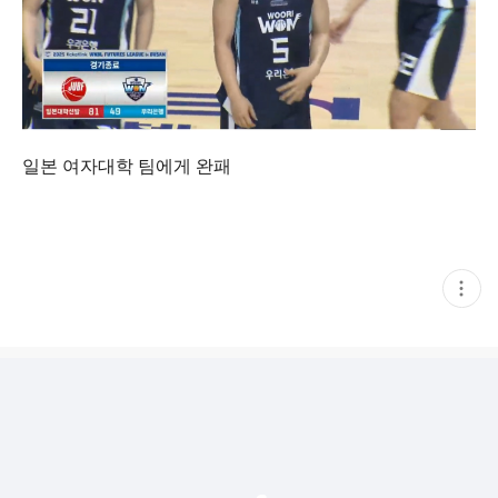
일본 여자대학 팀에게 완패
현
재
게
시
글
추
가
기
능
열
기