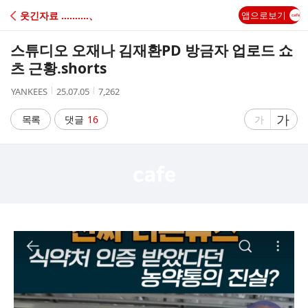
C
웃긴자료 ‥‥‥‥‥、
앱으로보기
A
스튜디오 오재나 김재환PD 방금자 업로드 쇼
F
츠 근황.shorts
작
작
조
YANKEES
25.07.05
7,262
E
성
성
회
자
시
수
글
가
글
목록
댓글
16
가
간
자
자
크
크
기
기
크
작
게
게