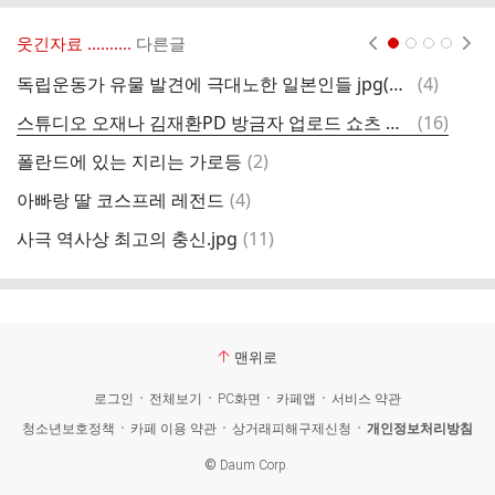
웃긴자료 ‥‥‥‥..
다른글
현재페이지 1
2
3
4
댓
독립운동가 유물 발견에 극대노한 일본인들 jpg(유머임)
(
4
)
사
글
댓
스튜디오 오재나 김재환PD 방금자 업로드 쇼츠 근황.shorts
(
16
)
이
글
댓
폴란드에 있는 지리는 가로등
(
2
)
자
글
댓
아빠랑 딸 코스프레 레전드
(
4
)
(
글
댓
사극 역사상 최고의 충신.jpg
(
11
)
카
글
맨위로
로그인
전체보기
PC화면
카페앱
서비스 약관
청소년보호정책
카페 이용 약관
상거래피해구제신청
개인정보처리방침
©
Daum Corp.