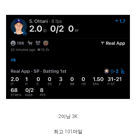
2이닝 3K
최고 101마일