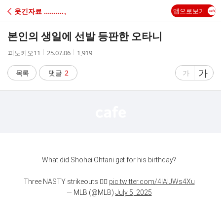
C
웃긴자료 ‥‥‥‥‥、
앱으로보기
A
본인의 생일에 선발 등판한 오타니
F
작
작
조
피노키오11
25.07.06
1,919
성
성
회
E
자
시
수
글
가
글
목록
댓글
2
가
간
자
자
크
크
기
기
크
작
게
게
What did Shohei Ohtani get for his birthday?
Three NASTY strikeouts 😮‍💨
pic.twitter.com/4lAlJWs4Xu
— MLB (@MLB)
July 5, 2025