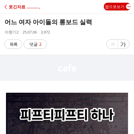
C
웃긴자료 ‥‥‥‥‥、
앱으로보기
A
어느 여자 아이돌의 롱보드 실력
F
작
작
조
아향기2
25.07.06
3,972
성
성
회
E
자
시
수
글
가
글
목록
댓글
2
가
간
자
자
크
크
기
기
크
작
게
게