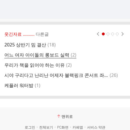
웃긴자료 ‥‥‥‥..
다른글
현재페이지 1
2
3
4
댓
2025 상반기 밈 결산
(
18
)
글
댓
어느 여자 아이돌의 롱보드 실력
(
2
)
스
글
댓
우리가 책을 읽어야 하는 이유
(
2
)
워
글
댓
시야 구리다고 난리난 어제자 블랙핑크 콘서트 좌석 후기
(
26
)
유
글
댓
케플러 워터밤
(
1
)
유
글
맨위로
로그인
전체보기
PC화면
카페앱
서비스 약관