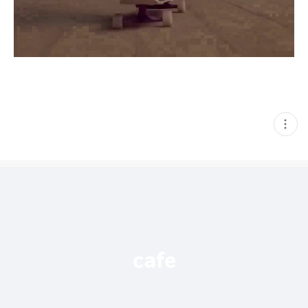
현
재
게
시
글
추
가
기
능
열
기