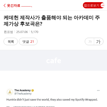
C
웃긴자료 ‥‥‥‥‥、
앱으로보기
A
케데헌 제작사가 출품해야 되는 아카데미 주
F
제가상 후보곡은?
작
작
조
흰표범
25.07.06
5,170
E
성
성
회
자
시
수
글
가
글
목록
댓글
21
가
간
자
자
크
크
기
기
크
작
게
게