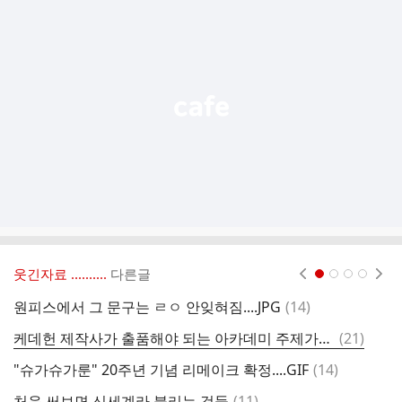
가
기
능
열
기
웃긴자료 ‥‥‥‥..
다른글
현재페이지 1
2
3
4
댓
원피스에서 그 문구는 ㄹㅇ 안잊혀짐....JPG
(
14
)
불
글
댓
케데헌 제작사가 출품해야 되는 아카데미 주제가상 후보곡은?
(
21
)
글
댓
"슈가슈가룬" 20주년 기념 리메이크 확정....GIF
(
14
)
글
댓
처음 써보면 신세계라 불리는 것들
(
11
)
피