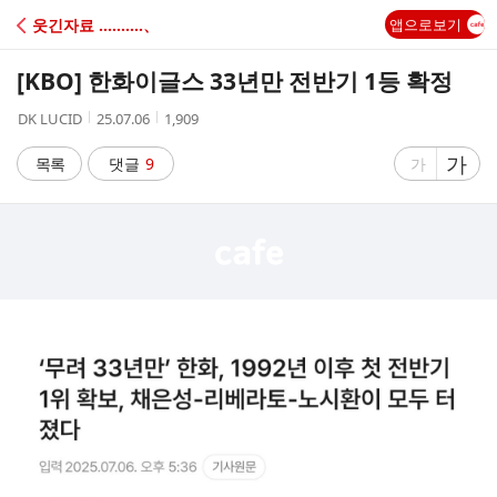
C
웃긴자료 ‥‥‥‥‥、
앱으로보기
A
[KBO] 한화이글스 33년만 전반기 1등 확정
F
작
작
조
DK LUCID
25.07.06
1,909
성
성
회
E
자
시
수
글
가
글
목록
댓글
9
가
간
자
자
크
크
기
기
크
작
게
게