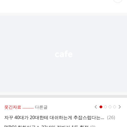
재
게
시
글
추
가
기
능
열
기
웃긴자료 ‥‥‥‥..
다른글
현재페이지 1
2
3
4
댓
자꾸 40대가 20대한테 대쉬하는게 추잡스럽다는데;;;
(
26
)
글