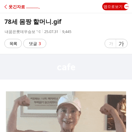
C
웃긴자료 ‥‥‥‥‥、
앱으로보기
A
78세 몸짱 할머니.gif
F
작
작
조
내꿈은롯데우승보ㄱI
25.07.31
9,445
성
성
회
E
자
시
수
글
가
글
목록
댓글
3
가
간
자
자
크
크
기
기
크
작
게
게