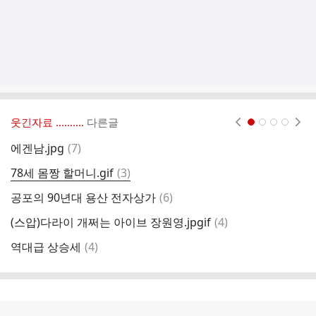
웃긴자료 ‥‥‥‥..
다른글
현재페이지 1
2
3
4
댓
에겐남.jpg
(
7
)
다
글
댓
78세 몸짱 할머니.gif
(
3
)
1
글
댓
공포의 90년대 용산 전자상가
(
6
)
이
글
댓
(스압)다라이 개쩌는 아이브 장원영.jpgif
(
4
)
글
댓
역대급 상승세
(
4
)
글