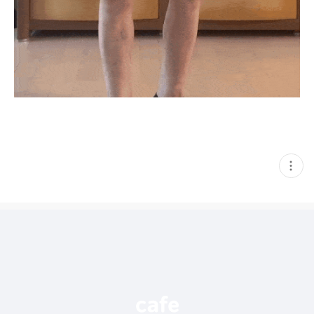
현
재
게
시
글
추
가
기
능
열
기