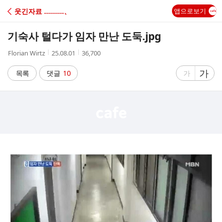
C
웃긴자료 ‥‥‥‥‥、
앱으로보기
A
기숙사 털다가 임자 만난 도둑.jpg
F
작
작
조
Florian Wirtz
25.08.01
36,700
성
성
회
E
자
시
수
글
가
글
목록
댓글
10
가
간
자
자
크
크
기
기
크
작
게
게