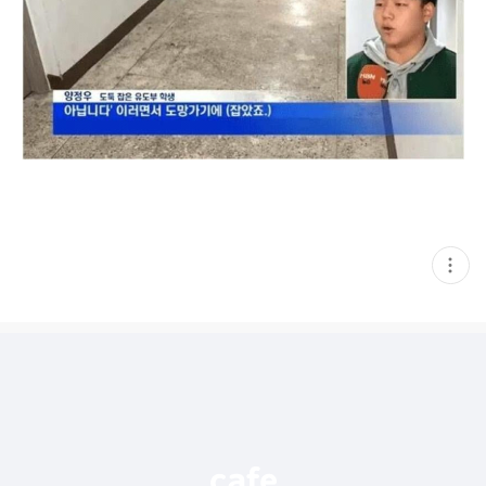
현
재
게
시
글
추
가
기
능
열
기