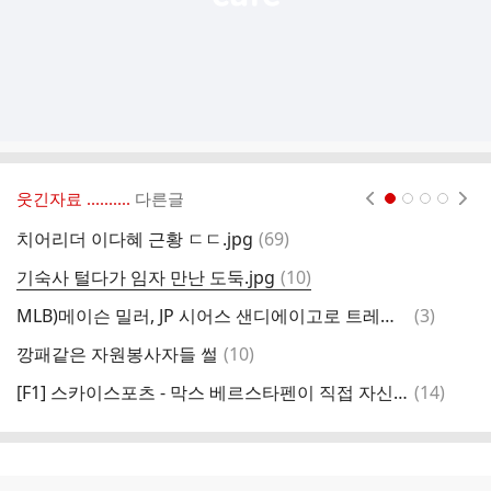
웃긴자료 ‥‥‥‥..
다른글
현재페이지 1
2
3
4
댓
치어리더 이다혜 근황 ㄷㄷ.jpg
(
69
)
글
댓
기숙사 털다가 임자 만난 도둑.jpg
(
10
)
글
댓
MLB)메이슨 밀러, JP 시어스 샌디에이고로 트레이드
(
3
)
플
글
댓
깡패같은 자원봉사자들 썰
(
10
)
메
글
댓
[F1] 스카이스포츠 - 막스 베르스타펜이 직접 자신은 레드불에 잔류한다고 밝힘
(
14
)
[
글