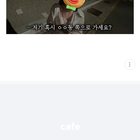
현
재
게
시
글
추
가
기
능
열
기