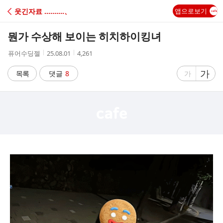
C
웃긴자료 ‥‥‥‥‥、
앱으로보기
A
뭔가 수상해 보이는 히치하이킹녀
F
작
작
조
퓨어수딩젤
25.08.01
4,261
성
성
회
E
자
시
수
글
가
글
목록
댓글
8
가
간
자
자
크
크
기
기
크
작
게
게