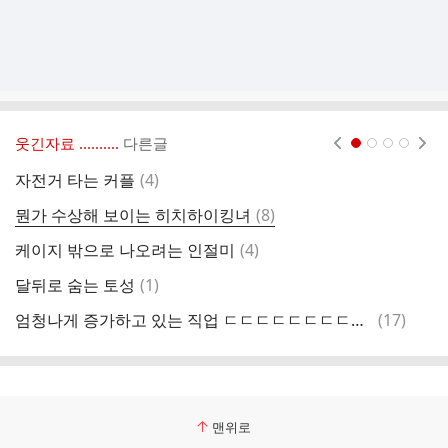
웃긴자료 ‥‥‥‥..
다른글
현재페이지 1
2
3
4
댓
자전거 타는 커플
(
4
)
색
글
댓
뭔가 수상해 보이는 히치하이킹녀
(
8
)
걸
글
댓
케이지 밖으로 나오려는 인절미
(
4
)
글
댓
달뒤로 숨는 토성
(
1
)
왜
글
댓
엄청나게 증가하고 있는 직업 ㄷㄷㄷㄷㄷㄷㄷㄷㄷㄷㄷ
(
17
)
한
글
맨위로