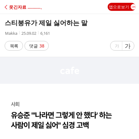
C
웃긴자료 ‥‥‥‥‥、
앱으로보기
A
스티붕유가 제일 싫어하는 말
F
작
작
조
Makka
25.09.02
6,161
성
성
회
E
자
시
수
글
가
글
목록
댓글
38
가
간
자
자
크
크
기
기
크
작
게
게