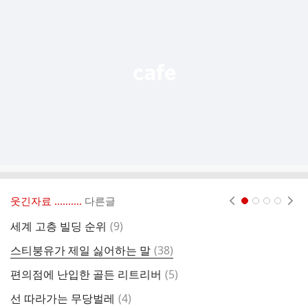
기
능
열
기
웃긴자료 ‥‥‥‥..
다른글
현재페이지 1
2
3
4
댓
세계 고층 빌딩 순위
(
9
)
티
글
댓
스티붕유가 제일 싫어하는 말
(
38
)
본
글
댓
편의점에 난입한 골든 리트리버
(
5
)
1
글
댓
선 따라가는 무당벌레
(
4
)