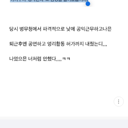
현
재
게
시
글
추
가