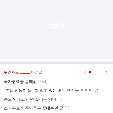
기
능
열
기
웃긴자료 ‥‥‥‥..
다른글
현재페이지 1
2
3
4
댓
국가권력급 몸매.gif
(
53
)
하
글
댓
"ㅈ됨 진웅이 옴 "썰 알고 있는 배우 조진웅 ㅋㅋㅋ
(
7
)
한
글
댓
손도 안대고 라면 끓이는 엄마
(
1
)
최
글
댓
스카우트 안목만큼은 끝내주던 곳
(
1
)
글