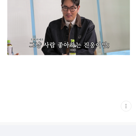
현
재
게
시
글
추
가