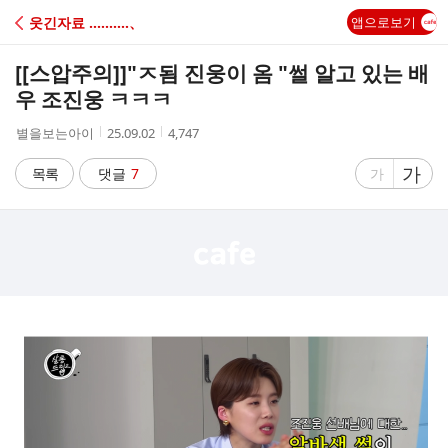
C
웃긴자료 ‥‥‥‥‥、
앱으로보기
A
[[스압주의]]
"ㅈ됨 진웅이 옴 "썰 알고 있는 배
F
우 조진웅 ㅋㅋㅋ
작
작
조
별을보는아이
25.09.02
4,747
E
성
성
회
자
시
수
글
가
글
목록
댓글
7
가
간
자
자
크
크
기
기
크
작
게
게