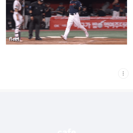
현
재
게
시
글
추
가
기
능
열
기