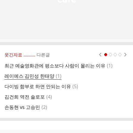
웃긴자료 ‥‥‥‥..
다른글
현재페이지 1
2
3
4
댓
최근 예술영화관에 평소보다 사람이 몰리는 이유
(
1
)
의
글
댓
레이예스 김민성 한태양
(
1
)
장
글
댓
다이빙 함부로 하면 안되는 이유
(
5
)
박
글
댓
김건희 역전 솔로포
(
4
)
박
글
댓
손동현 vs 고승민
(
2
)
오
글