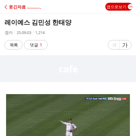
C
웃긴자료 ‥‥‥‥‥、
앱으로보기
A
레이예스 김민성 한태양
F
작
작
조
켑카
25.09.03
1,214
성
성
회
E
자
시
수
글
가
글
목록
댓글
1
가
간
자
자
크
크
기
기
크
작
게
게