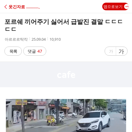
C
웃긴자료 ‥‥‥‥‥、
앱으로보기
A
포르쉐 끼어주기 싫어서 급발진 결말 ㄷㄷㄷ
F
ㄷㄷ
작
작
조
아르르르탁칵
25.09.04
10,910
E
성
성
회
자
시
수
글
가
글
목록
댓글
47
가
간
자
자
크
크
기
기
크
작
게
게