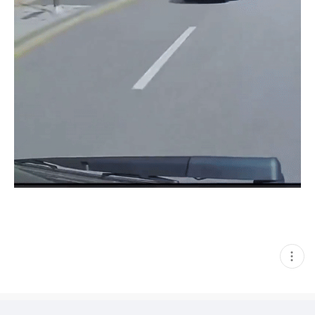
현
재
게
시
글
추