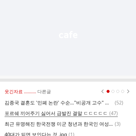
가
기
능
열
기
웃긴자료 ‥‥‥‥..
다른글
현재페이지 1
2
3
4
댓
김종국 결혼도 '민폐 논란' 수순…"비공개 고수" 아이러니
(
52
)
집
글
댓
포르쉐 끼어주기 싫어서 급발진 결말 ㄷㄷㄷㄷㄷ
(
47
)
M
글
댓
최근 유명해진 한국전쟁 미군 청년과 한국인 여성의 후손들 근황
(
3
)
고
글
댓
40대가 되면 보인다는 것 .jpg
(
1
)
실