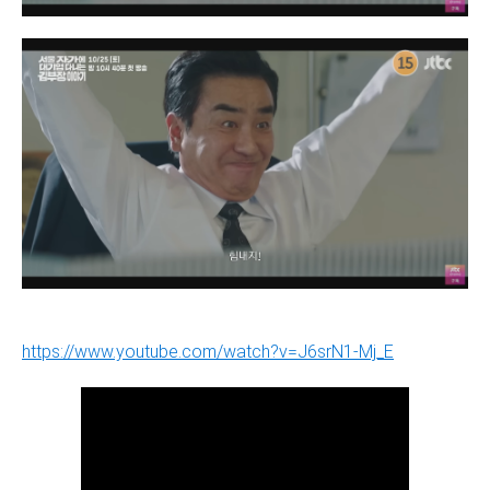
https://www.youtube.com/watch?v=J6srN1-Mj_E