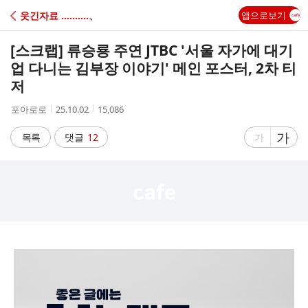
C
웃긴자료 ‥‥‥‥‥、
앱으로보기
A
[스크랩]
류승룡 주연 JTBC '서울 자가에 대기
F
업 다니는 김부장 이야기' 메인 포스터, 2차 티
저
E
작
작
조
포아로로
25.10.02
15,086
성
성
회
자
시
수
글
가
글
목록
댓글
12
가
간
자
자
크
크
기
기
크
작
게
게