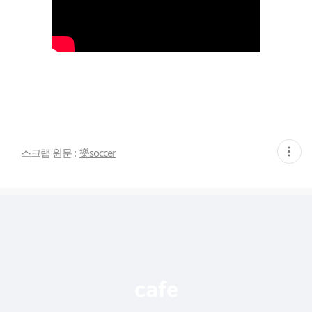
현
스크랩 원문 :
樂soccer
재
게
시
글
추
가
기
능
열
기