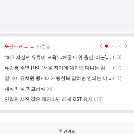
웃긴자료 ‥‥‥‥..
다른글
현재페이지 1
2
3
4
댓
“허위사실로 유튜버 모욕”…해군 대위 출신 ‘이근’, 징역형 집유 확정
(
13
)
오
글
댓
류승룡 주연 JTBC '서울 자가에 대기업 다니는 김부장 이야기' 메인 포스터, 2차 티저
(
12
)
속
글
댓
딸내미 유치원 행사때 개량한복 입히면 안되는 이유
(
11
)
가
글
댓
채식의 날 학교급식
(
6
)
만
글
댓
연결된 사진 같은 체인소맨 레제 OST 표지
(
10
)
글
맨위로