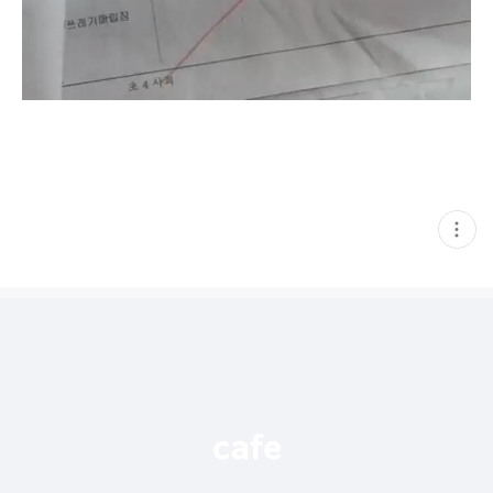
현
재
게
시
글
추
가
기
능
열
기