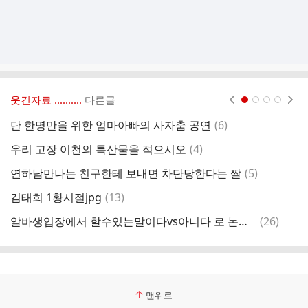
웃긴자료 ‥‥‥‥..
다른글
현재페이지 1
2
3
4
댓
단 한명만을 위한 엄마아빠의 사자춤 공연
(
6
)
나
글
댓
우리 고장 이천의 특산물을 적으시오
(
4
)
글
댓
연하남만나는 친구한테 보내면 차단당한다는 짤
(
5
)
세
글
댓
김태희 1황시절jpg
(
13
)
ㅇ
글
댓
알바생입장에서 할수있는말이다vs아니다 로 논쟁인 영상
(
26
)
영
글
맨위로