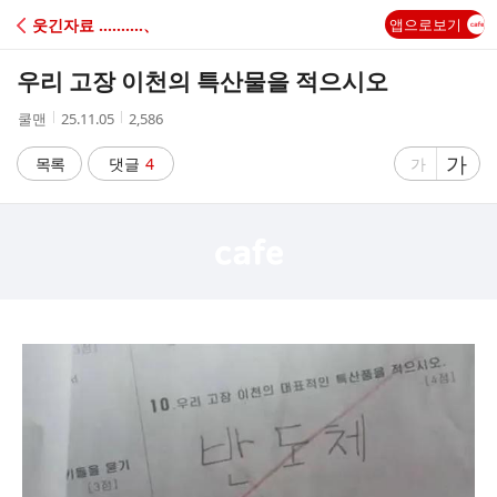
C
웃긴자료 ‥‥‥‥‥、
앱으로보기
A
우리 고장 이천의 특산물을 적으시오
F
작
작
조
쿨맨
25.11.05
2,586
성
성
회
E
자
시
수
글
가
글
목록
댓글
4
가
간
자
자
크
크
기
기
크
작
게
게