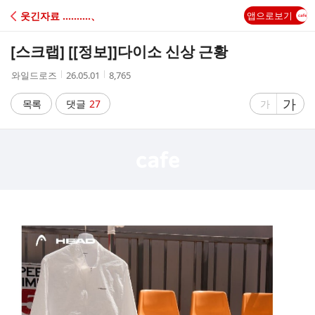
C
웃긴자료 ‥‥‥‥‥、
앱으로보기
A
[스크랩] [[정보]]
다이소 신상 근황
F
작
작
조
와일드로즈
26.05.01
8,765
성
성
회
E
자
시
수
글
가
글
목록
댓글
27
가
간
자
자
크
크
기
기
크
작
게
게