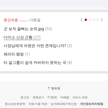
웃긴자료 ‥‥‥‥..
다른글
현재페이지 1
2
3
4
댓
군 보직 꿀빠는 순위.jpg
(
55
)
솔
글
댓
다이소 신상 근황
(
27
)
롤
글
댓
사장님에게 라멘은 어떤 존재입니까?
(
2
)
글
댓
페라리 랩핑
(
1
)
J
글
댓
타 걸그룹이 쉽게 커버하지 못하는 곡
(
6
)
엄
글
맨위로
로그인
전체보기
PC화면
카페앱
서비스 약관
청소년보호정책
카페 이용 약관
상거래피해구제신청
개인정보처리방침