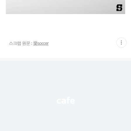
현
스크랩 원문 :
樂soccer
재
게
시
글
추
가
기
능
열
기