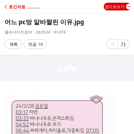
C
웃긴자료 ‥‥‥‥‥、
앱으로보기
A
어느 pc방 알바짤린 이유.jpg
F
작
작
조
졸려서미치겠어
26.05.03
61,874
성
성
회
E
자
시
수
글
가
글
목록
댓글
18
가
간
자
자
크
크
기
기
크
작
게
게