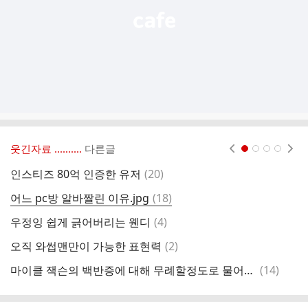
웃긴자료 ‥‥‥‥..
다른글
현재페이지 1
2
3
4
댓
인스티즈 80억 인증한 유저
(
20
)
메
글
댓
어느 pc방 알바짤린 이유.jpg
(
18
)
숏
글
댓
우정잉 쉽게 긁어버리는 웬디
(
4
)
글
댓
오직 와썹맨만이 가능한 표현력
(
2
)
글
댓
마이클 잭슨의 백반증에 대해 무례할정도로 물어늘어지는 오프라 윈프리.jpg
(
14
)
자
글