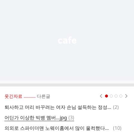
추
가
기
능
열
기
웃긴자료 ‥‥‥‥..
다른글
현재페이지 1
2
3
4
댓
퇴사하고 머리 바꾸려는 여자 손님 설득하는 정성호
(
2
)
본
글
댓
어딘가 이상한 빅뱅 멤버…jpg
(
3
)
딸
글
댓
의외로 스파이더맨 노웨이홈에서 많이 울컥했다는 장면
(
10
)
흡
글