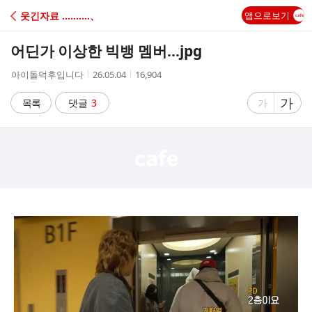
C
웃긴자료 ‥‥‥‥‥、
앱으로보기
A
어딘가 이상한 빅뱅 멤버…jpg
F
작
작
조
아이돌덕후입니다
26.05.04
16,904
성
성
회
E
자
시
수
글
가
글
목록
댓글
3
가
간
자
자
크
크
기
기
크
작
게
게