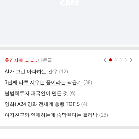
웃긴자료 ‥‥‥‥..
다른글
현재페이지 1
2
3
4
댓
AI가 그린 아파하는 관우
(
12
)
3
글
댓
3년째 타투 지우는 중이라는 곽윤기
(
38
)
나
글
댓
불법체류자 태국인이 만든 것
(
6
)
올
글
댓
영화) A24 영화 전세계 흥행 TOP 5
(
4
)
글
댓
여자친구와 연애하는데 숨막힌다는 블라남
(
23
)
글