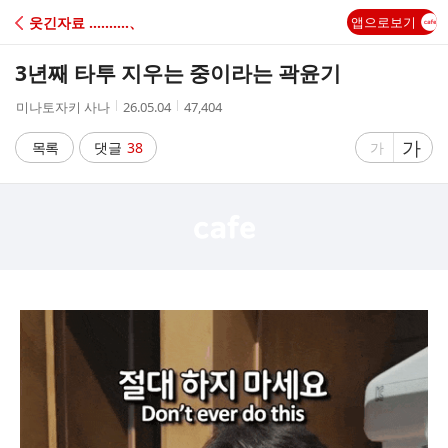
C
웃긴자료 ‥‥‥‥‥、
앱으로보기
A
3년째 타투 지우는 중이라는 곽윤기
F
작
작
조
미나토자키 사나
26.05.04
47,404
성
성
회
E
자
시
수
글
가
글
목록
댓글
38
가
간
자
자
크
크
기
기
크
작
게
게