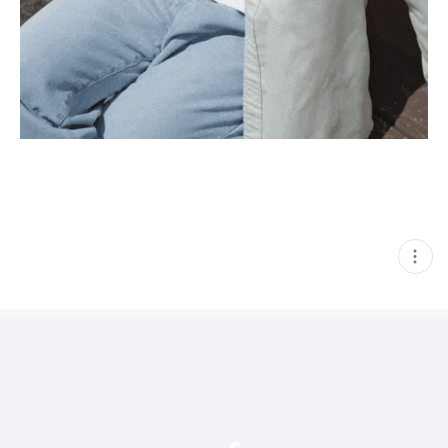
현
재
게
시
글
추
가
기
능
열
기