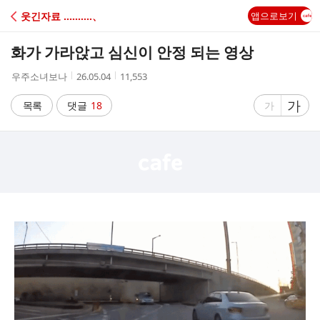
C
웃긴자료 ‥‥‥‥‥、
앱으로보기
A
화가 가라앉고 심신이 안정 되는 영상
F
작
작
조
우주소녀보나
26.05.04
11,553
성
성
회
E
자
시
수
글
가
글
목록
댓글
18
가
간
자
자
크
크
기
기
크
작
게
게