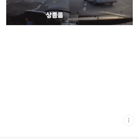
현
재
게
시
글