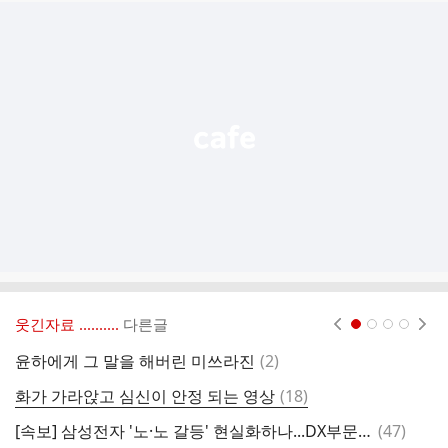
추
가
기
능
열
기
웃긴자료 ‥‥‥‥..
다른글
현재페이지 1
2
3
4
댓
윤하에게 그 말을 해버린 미쓰라진
(
2
)
A
글
댓
화가 가라앉고 심신이 안정 되는 영상
(
18
)
3
글
댓
[속보] 삼성전자 '노·노 갈등' 현실화하나...DX부문 노조, 공동대응 철회
(
47
)
불