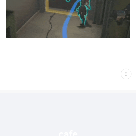
현
재
게
시
글
추
가
기
능
열
기