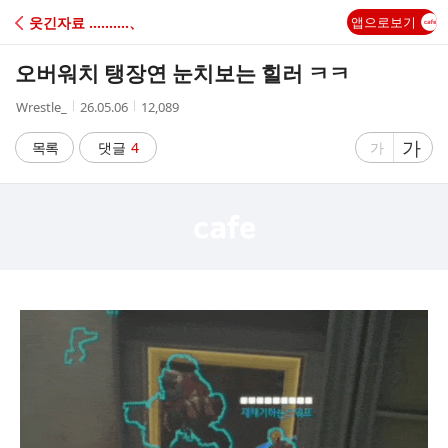
C
웃긴자료 ‥‥‥‥‥、
앱으로보기
A
오버워치 탱장연 눈치보는 힐러 ㅋㅋ
F
작
작
조
Wrestle_
26.05.06
12,089
성
성
회
E
자
시
수
글
가
글
목록
댓글
4
가
간
자
자
크
크
기
기
크
작
게
게