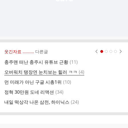
웃긴자료 ‥‥‥‥..
다른글
현재페이지 1
2
3
4
댓
충주맨 떠난 충주시 유튜브 근황
(
11
)
글
댓
오버워치 탱장연 눈치보는 힐러 ㅋㅋ
(
4
)
영
글
댓
먼 미래가 아닌 구글 시총1위
(
10
)
나
글
댓
정혁 30만원 도네 리액션
(
34
)
내
글
댓
내일 떡상각 나온 삼전, 하이닉스
(
24
)
글