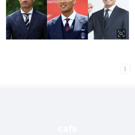
현
재
게
시
글
추
가
기
능
열
기