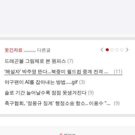
웃긴자료 ‥‥‥‥..
다른글
현재페이지 1
2
3
4
댓
드래곤볼 그림체로 본 원피스
(
7
)
심
글
댓
‘해설자’ 박주영 뜬다…북중미 월드컵 중계 전격 데뷔
(
11
)
신
글
댓
야구팬이 AI를 잡아내는 방법.....gif
(
3
)
한
글
댓
솔로 기간 늘어날수록 점점 못생겨진다
(
9
)
조
글
댓
축구협회, '정몽규 징계' 행정소송 항소.. 이용수 "월드컵 방패막이 시간끌기 아니다"
(
9
)
블
글