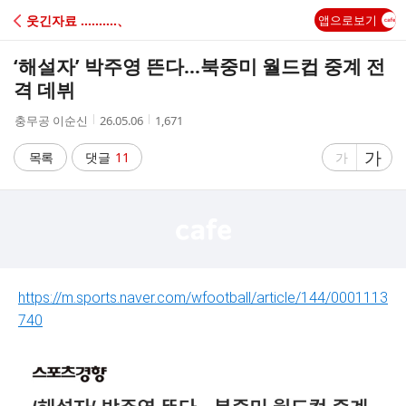
C
웃긴자료 ‥‥‥‥‥、
앱으로보기
A
‘해설자’ 박주영 뜬다…북중미 월드컵 중계 전
F
격 데뷔
작
작
조
충무공 이순신
26.05.06
1,671
E
성
성
회
자
시
수
글
가
글
목록
댓글
11
가
간
자
자
크
크
기
기
크
작
게
게
https://m.sports.naver.com/wfootball/article/144/0001113
740