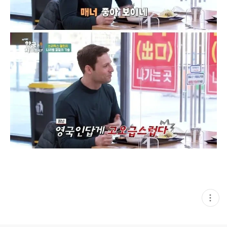
현
재
게
시