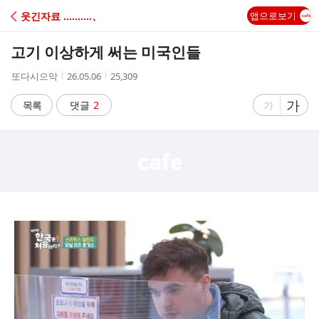
C
웃긴자료 ‥‥‥‥‥、
앱으로보기
A
고기 이상하게 써는 미국인들
F
작
작
조
또다시으악
26.05.06
25,309
성
성
회
E
자
시
수
글
가
글
목록
댓글
2
가
간
자
자
크
크
기
기
크
작
게
게