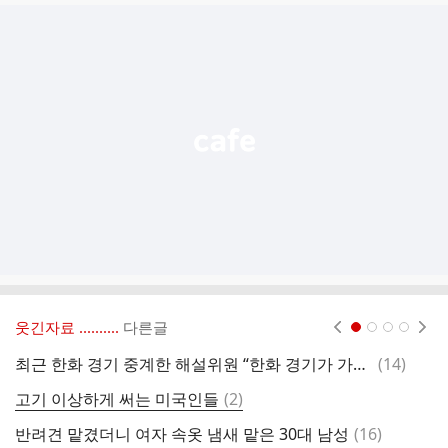
글
추
가
기
능
열
기
웃긴자료 ‥‥‥‥..
다른글
현재페이지 1
2
3
4
댓
최근 한화 경기 중계한 해설위원 “한화 경기가 가장 중계하기 힘들다”
(
14
)
약
글
댓
고기 이상하게 써는 미국인들
(
2
)
실
글
댓
반려견 맡겼더니 여자 속옷 냄새 맡은 30대 남성
(
16
)
2