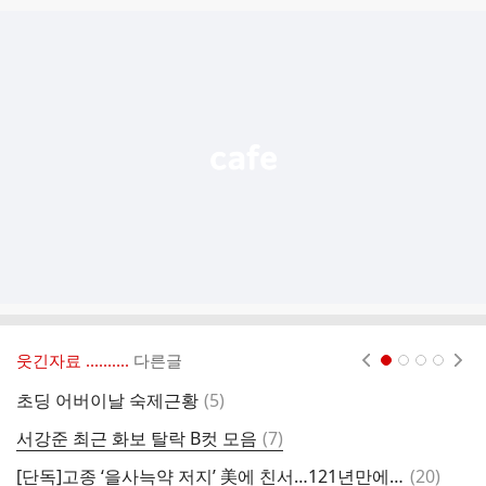
글
추
가
기
능
열
기
웃긴자료 ‥‥‥‥..
다른글
현재페이지 1
2
3
4
댓
초딩 어버이날 숙제근황
(
5
)
한
글
댓
서강준 최근 화보 탈락 B컷 모음
(
7
)
뇌
글
댓
[단독]고종 ‘을사늑약 저지’ 美에 친서…121년만에 워싱턴서 발견
(
20
)