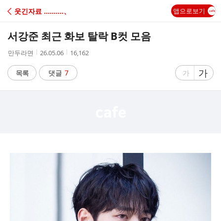
C
웃긴자료 ‥‥‥‥‥、
앱으로보기
A
서강준 최근 화보 탈락 B컷 모음
F
작
작
조
만두라면
26.05.06
16,162
성
성
회
E
자
시
수
글
가
글
목록
댓글
7
가
간
자
자
크
크
기
기
크
작
게
게