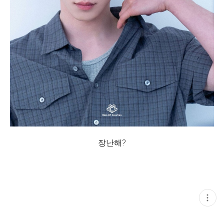
장난해?
현
재
게
시