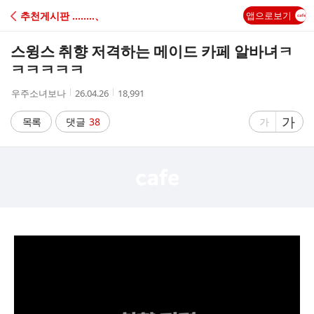
C
추천게시판 ‥‥‥‥、
앱으로보기
A
스윙스 취향 저격하는 메이드 카페 알바녀ㅋ
F
ㅋㅋㅋㅋㅋ
작
작
조
우주소녀보나
26.04.26
18,991
E
성
성
회
자
시
수
글
가
글
목록
댓글
38
가
간
자
자
크
크
기
기
크
작
게
게