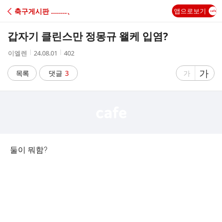
C
축구게시판 ‥‥‥‥、
앱으로보기
A
갑자기 클린스만 정몽규 왤케 입염?
F
작
작
조
이엘렌
24.08.01
402
성
성
회
E
자
시
수
글
가
글
목록
댓글
3
가
간
자
자
크
크
기
기
크
작
게
게
둘이 뭐함?