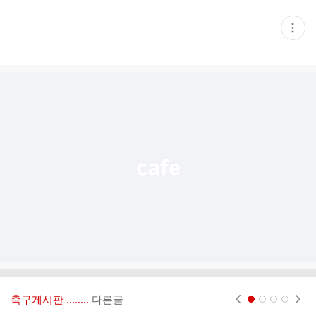
현
재
게
시
글
추
가
기
능
열
기
축구게시판 ‥‥‥..
다른글
현재페이지 1
2
3
4