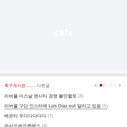
가
기
능
열
기
축구게시판 ‥‥‥..
다른글
현재페이지 1
2
3
4
댓
리버풀 아스날 맨시티 경쟁 볼만할듯
(
8
)
글
댓
리버풀 구단 인스타에 Luis Díaz out 달리고 있음
(
5
)
[
글
댓
베르타 우다다다다다
(
1
)
[
글
댓
어서오세요케레스
(
4
)
맨