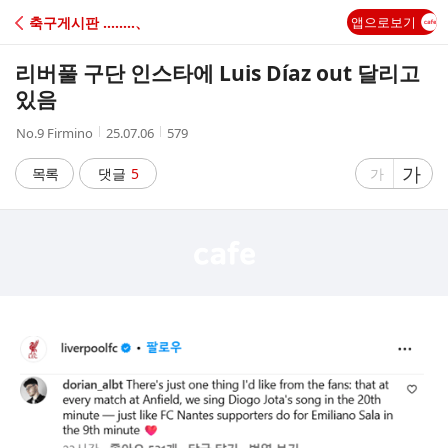
C
축구게시판 ‥‥‥‥、
앱으로보기
A
리버풀 구단 인스타에 Luis Díaz out 달리고
F
있음
작
작
조
No.9 Firmino
25.07.06
579
E
성
성
회
자
시
수
글
가
글
목록
댓글
5
가
간
자
자
크
크
기
기
크
작
게
게