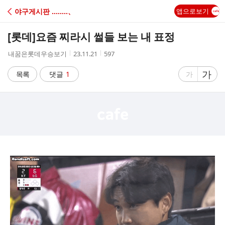
C
야구게시판 ‥‥‥‥、
앱으로보기
A
[롯데]
요즘 찌라시 썰들 보는 내 표정
F
작
작
조
내꿈은롯데우승보기
23.11.21
597
성
성
회
E
자
시
수
글
가
글
목록
댓글
1
가
간
자
자
크
크
기
기
크
작
게
게