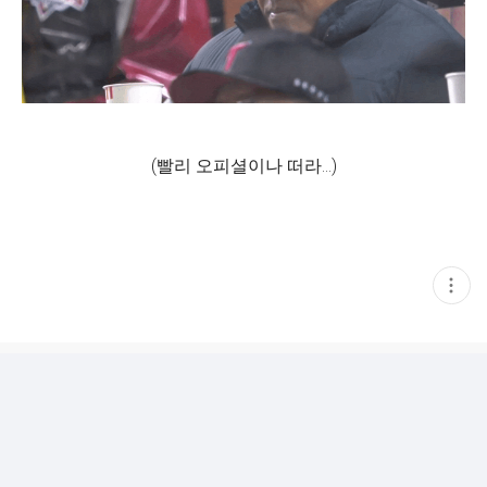
(빨리 오피셜이나 떠라...)
현
재
게
시
글
추
가
기
능
열
기