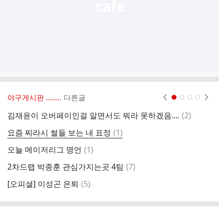
야구게시판 ‥‥‥..
다른글
현재페이지 1
2
3
4
댓
김재윤이 오버페이인걸 알면서도 뭐라 못하겠음....
(
2
)
김
글
댓
요즘 찌라시 썰들 보는 내 표정
(
1
)
우
글
댓
오늘 메이저리그 명언
(
1
)
디
글
댓
2차드랩 박종훈 관심가지는곳 4팀
(
7
)
올
글
댓
[오피셜] 이성곤 은퇴
(
5
)
글