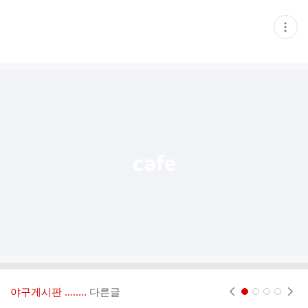
현
재
게
시
글
추
가
기
능
열
기
야구게시판 ‥‥‥..
다른글
현재페이지 1
2
3
4