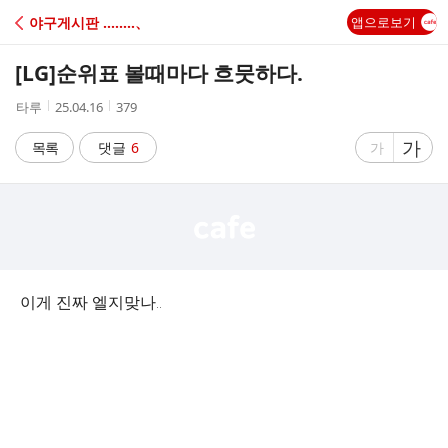
C
야구게시판 ‥‥‥‥、
앱으로보기
A
[LG]
순위표 볼때마다 흐뭇하다.
F
작
작
조
타루
25.04.16
379
성
성
회
E
자
시
수
글
가
글
목록
댓글
6
가
간
자
자
크
크
기
기
크
작
게
게
이게 진짜 엘지맞나..