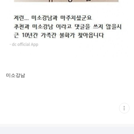
미소강남
현
재
게
시
글
추