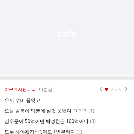
가
기
능
열
기
야구게시판 ‥‥‥..
다른글
현재페이지 1
2
3
4
우끼 수비 좋앗고
댓
오늘 꼴붕이 덕분에 실컷 웃었다 ㅋㅋㅋ
(
1
)
동
글
댓
심우준이 50억이면 박성한은 100억이다
(
3
)
와
글
댓
도루 해야겠지? 죽어도 1번부터다
(
2
)
역