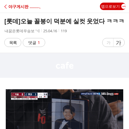
C
야구게시판 ‥‥‥‥、
앱으로보기
A
[롯데]
오늘 꼴붕이 덕분에 실컷 웃었다 ㅋㅋㅋ
F
작
작
조
내꿈은롯데우승보ㄱI
25.04.16
119
성
성
회
E
자
시
수
글
가
글
목록
댓글
1
가
간
자
자
크
크
기
기
크
작
게
게