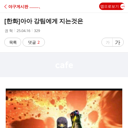
C
야구게시판 ‥‥‥‥、
앱으로보기
A
[한화]
아아 강팀에게 지는것은
F
작
작
조
권 혁
25.04.16
329
성
성
회
E
자
시
수
글
가
글
목록
댓글
2
가
간
자
자
크
크
기
기
크
작
게
게