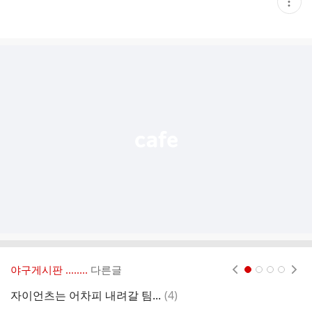
현
재
게
시
글
추
가
기
능
열
기
야구게시판 ‥‥‥..
다른글
현재페이지 1
2
3
4
댓
자이언츠는 어차피 내려갈 팀...
(
4
)
내
글