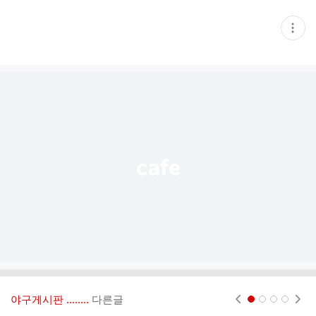
현
재
게
시
글
추
가
기
능
열
기
야구게시판 ‥‥‥..
다른글
현재페이지 1
2
3
4