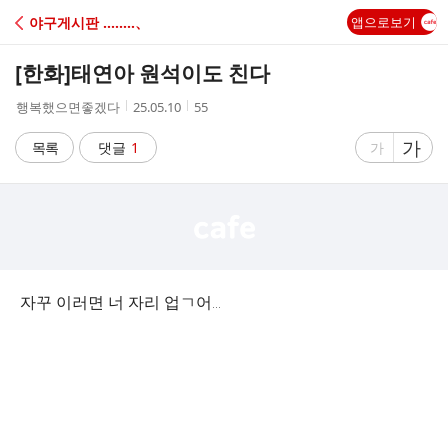
C
야구게시판 ‥‥‥‥、
앱으로보기
A
[한화]
태연아 원석이도 친다
F
작
작
조
행복했으면좋겠다
25.05.10
55
성
성
회
E
자
시
수
글
가
글
목록
댓글
1
가
간
자
자
크
크
기
기
크
작
게
게
자꾸 이러면 너 자리 업ㄱ어…