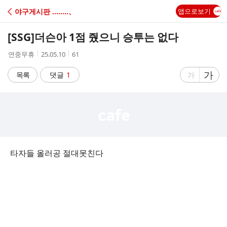
C
야구게시판 ‥‥‥‥、
앱으로보기
A
[SSG]
더슨아 1점 줬으니 승투는 없다
F
작
작
조
연중무휴
25.05.10
61
성
성
회
E
자
시
수
글
가
글
목록
댓글
1
가
간
자
자
크
크
기
기
크
작
게
게
타자들 올러공 절대못친다