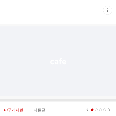
현
재
게
시
글
추
가
기
능
열
기
야구게시판 ‥‥‥..
다른글
현재페이지 1
2
3
4