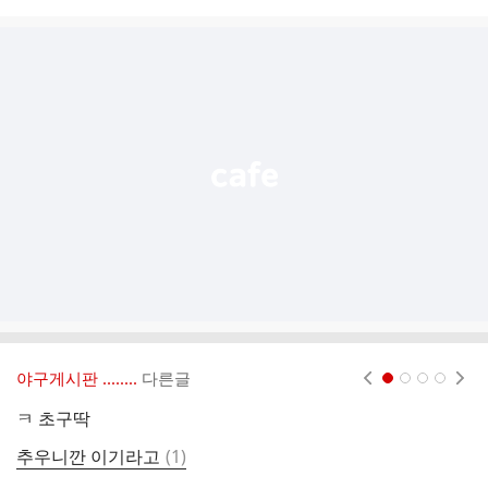
시
글
추
가
기
능
열
기
야구게시판 ‥‥‥..
다른글
현재페이지 1
2
3
4
ㅋ 초구딱
ㅈ
댓
추우니깐 이기라고
(
1
)
뭐
글