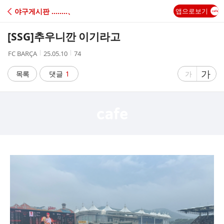
C
야구게시판 ‥‥‥‥、
앱으로보기
A
[SSG]
추우니깐 이기라고
F
작
작
조
FC BARÇA
25.05.10
74
성
성
회
E
자
시
수
글
가
글
목록
댓글
1
가
간
자
자
크
크
기
기
크
작
게
게