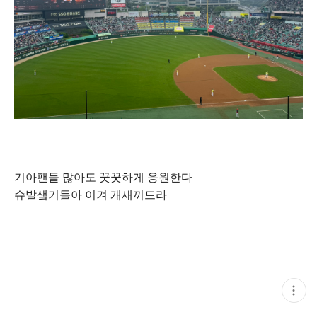
기아팬들 많아도 꿋꿋하게 응원한다
슈발샠기들아 이겨 개새끼드라
현
재
게