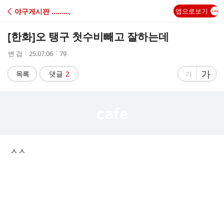
C
야구게시판 ‥‥‥‥、
앱으로보기
A
[한화]
오 탱구 첫수비빼고 잘하는데
F
작
작
조
변 검
25.07.06
79
성
성
회
E
자
시
수
글
가
글
목록
댓글
2
가
간
자
자
크
크
기
기
크
작
게
게
ㅅㅅ