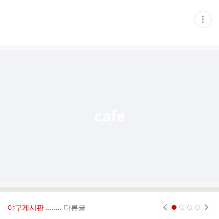
현
재
게
시
글
추
가
기
능
열
기
야구게시판 ‥‥‥..
다른글
현재페이지 1
2
3
4