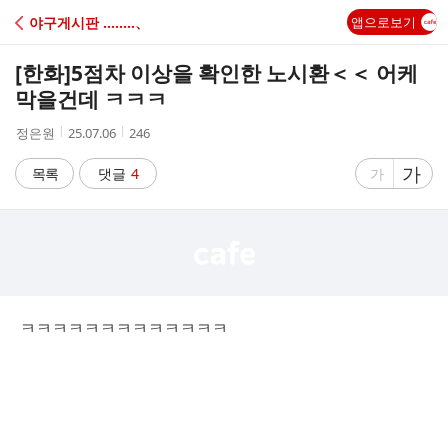
C
야구게시판 ‥‥‥‥、
앱으로보기
A
[한화]
5점차 이상을 확인한 노시환＜＜ 어케
F
막을건데 ㅋㅋㅋ
작
작
조
정은원
25.07.06
246
E
성
성
회
자
시
수
글
가
글
목록
댓글
4
가
간
자
자
크
크
기
기
크
작
게
게
ㅋㅋㅋㅋㅋㅋㅋㅋㅋㅋㅋㅋㅋ