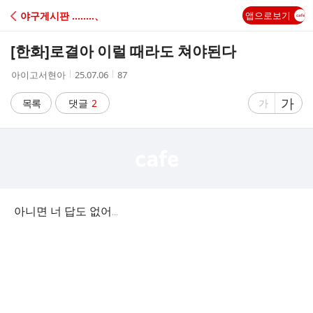
C
야구게시판 ‥‥‥‥、
앱으로보기
A
[한화]
로결아 이럴 때라도 쳐야된다
F
작
작
조
아이고서현아
25.07.06
87
성
성
회
E
자
시
수
글
가
글
목록
댓글
2
가
간
자
자
크
크
기
기
크
작
게
게
아니면 너 답도 없어...