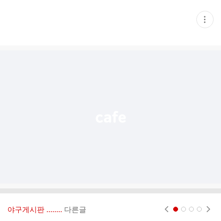
현
재
게
시
글
추
가
기
능
열
기
야구게시판 ‥‥‥..
다른글
현재페이지 1
2
3
4