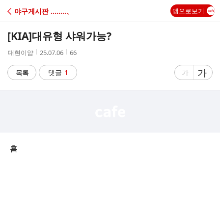
C
야구게시판 ‥‥‥‥、
앱으로보기
A
[KIA]
대유형 샤워가능?
F
작
작
조
대현이얌
25.07.06
66
성
성
회
E
자
시
수
글
가
글
목록
댓글
1
가
간
자
자
크
크
기
기
크
작
게
게
흠…