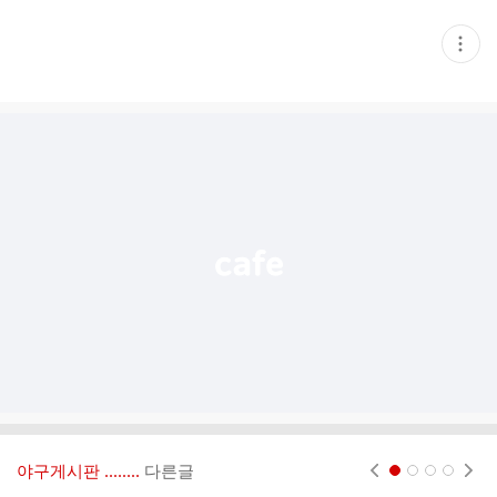
현
재
게
시
글
추
가
기
능
열
기
야구게시판 ‥‥‥..
다른글
현재페이지 1
2
3
4