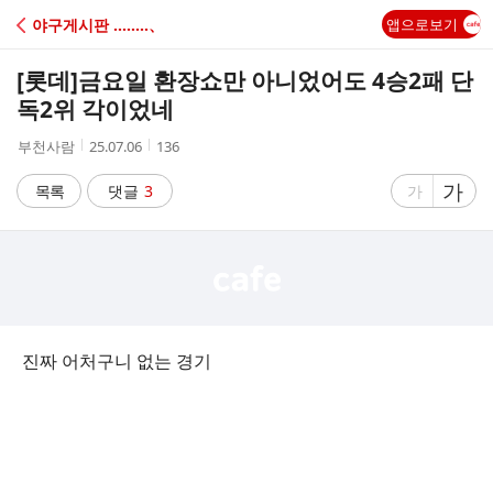
C
야구게시판 ‥‥‥‥、
앱으로보기
A
[롯데]
금요일 환장쇼만 아니었어도 4승2패 단
F
독2위 각이었네
작
작
조
부천사람
25.07.06
136
E
성
성
회
자
시
수
글
가
글
목록
댓글
3
가
간
자
자
크
크
기
기
크
작
게
게
진짜 어처구니 없는 경기