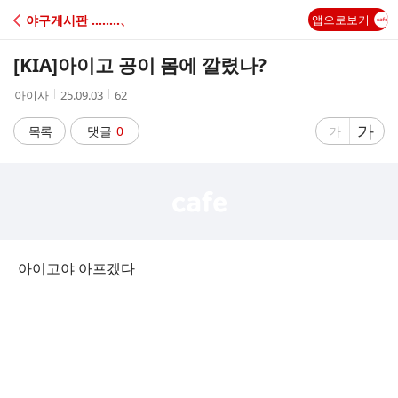
C
야구게시판 ‥‥‥‥、
앱으로보기
A
[KIA]
아이고 공이 몸에 깔렸나?
F
작
작
조
아이사
25.09.03
62
성
성
회
E
자
시
수
글
가
글
목록
댓글
0
가
간
자
자
크
크
기
기
크
작
게
게
아이고야 아프겠다