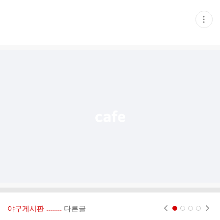
현
재
게
시
글
추
가
기
능
열
기
야구게시판 ‥‥‥..
다른글
현재페이지 1
2
3
4