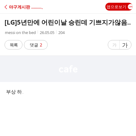
C
야구게시판 ‥‥‥‥、
앱으로보기
A
[LG]
5년만에 어린이날 승린데 기쁘지가않음..
F
작
작
조
messi on the bed
26.05.05
204
성
성
회
E
자
시
수
글
가
글
목록
댓글
2
가
간
자
자
크
크
기
기
크
작
게
게
부상 하..