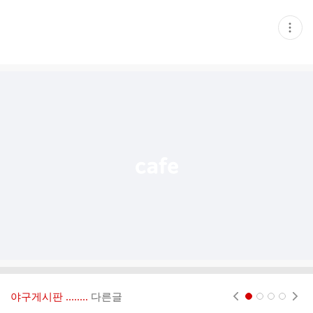
현
재
게
시
글
추
가
기
능
열
기
야구게시판 ‥‥‥..
다른글
현재페이지 1
2
3
4