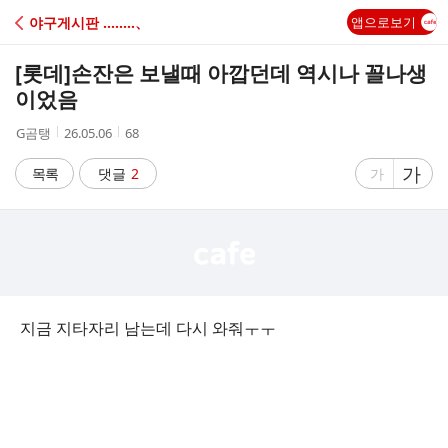
C
야구게시판 ‥‥‥‥、
앱으로보기
A
[롯데]
손잔은 보낼때 아깝던데 역시나 꼴나생
F
이었음
작
작
조
G곰탱
26.05.06
68
E
성
성
회
자
시
수
글
가
글
목록
댓글
2
가
간
자
자
크
크
기
기
크
작
게
게
지금 지타자리 남는데 다시 와줘ㅜㅜ