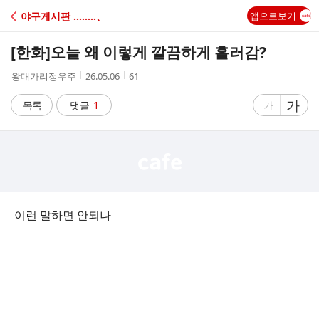
C
야구게시판 ‥‥‥‥、
앱으로보기
A
[한화]
오늘 왜 이렇게 깔끔하게 흘러감?
F
작
작
조
왕대가리정우주
26.05.06
61
성
성
회
E
자
시
수
글
가
글
목록
댓글
1
가
간
자
자
크
크
기
기
크
작
게
게
이런 말하면 안되나...