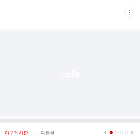
현
재
게
시
글
추
가
기
능
열
기
야구게시판 ‥‥‥..
다른글
현재페이지 1
2
3
4