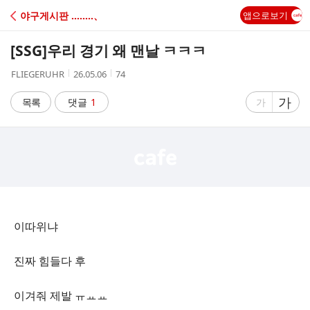
C
야구게시판 ‥‥‥‥、
앱으로보기
A
[SSG]
우리 경기 왜 맨날 ㅋㅋㅋ
F
작
작
조
FLIEGERUHR
26.05.06
74
성
성
회
E
자
시
수
글
가
글
목록
댓글
1
가
간
자
자
크
크
기
기
크
작
게
게
이따위냐
진짜 힘들다 후
이겨줘 제발 ㅠㅛㅛ