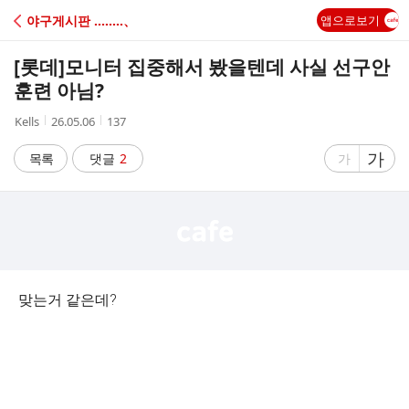
C
야구게시판 ‥‥‥‥、
앱으로보기
A
[롯데]
모니터 집중해서 봤을텐데 사실 선구안
F
훈련 아님?
작
작
조
Kells
26.05.06
137
E
성
성
회
자
시
수
글
가
글
목록
댓글
2
가
간
자
자
크
크
기
기
크
작
게
게
맞는거 같은데?